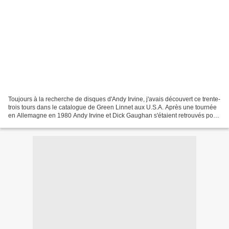
Toujours à la recherche de disques d'Andy Irvine, j'avais découvert ce trente-
trois tours dans le catalogue de Green Linnet aux U.S.A. Après une tournée
en Allemagne en 1980 Andy Irvine et Dick Gaughan s'étaient retrouvés pour
des enregistrements en compagnie...