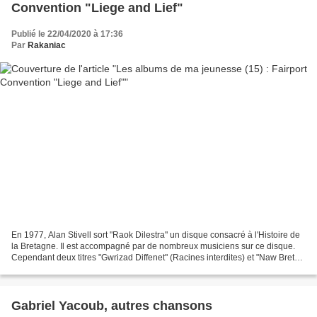
Convention "Liege and Lief"
Publié le 22/04/2020 à 17:36
Par
Rakaniac
En 1977, Alan Stivell sort "Raok Dilestra" un disque consacré à l'Histoire de
la Bretagne. Il est accompagné par de nombreux musiciens sur ce disque.
Cependant deux titres "Gwrizad Diffenet" (Racines interdites) et "Naw Breton
Ba' Prizon" (Neuf bretons...
Gabriel Yacoub, autres chansons