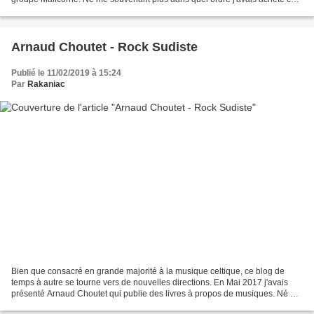
disques je parlerai ici à...
Arnaud Choutet - Rock Sudiste
Publié le 11/02/2019 à 15:24
Par
Rakaniac
Bien que consacré en grande majorité à la musique celtique, ce blog de
temps à autre se tourne vers de nouvelles directions. En Mai 2017 j'avais
présenté Arnaud Choutet qui publie des livres à propos de musiques. Né en
1968, Arnaud Choutet vit en Bretagne...