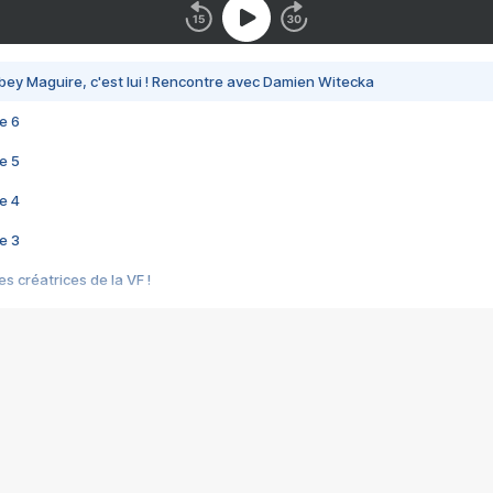
bey Maguire, c'est lui ! Rencontre avec Damien Witecka
e 6
e 5
e 4
e 3
s créatrices de la VF !
e 2
e 1
e Mektoub My Love arrive enfin ! Rencontre avec Shaïn Boumedine et Sal
i : après Toni en famille
elle réalise le bouleversant Dites lui que je l'aime