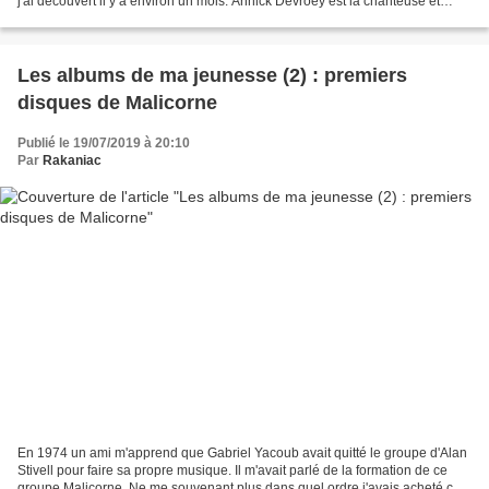
j'ai découvert il y a environ un mois. Annick Devroey est la chanteuse et
Stéphane Mostenne le guitariste-choriste...
Les albums de ma jeunesse (2) : premiers
disques de Malicorne
Publié le 19/07/2019 à 20:10
Par
Rakaniac
En 1974 un ami m'apprend que Gabriel Yacoub avait quitté le groupe d'Alan
Stivell pour faire sa propre musique. Il m'avait parlé de la formation de ce
groupe Malicorne. Ne me souvenant plus dans quel ordre j'avais acheté ces