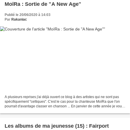
MoïRa : Sortie de "A New Age"
Publié le 20/06/2020 à 14:03
Par
Rakaniac
A plusieurs reprises j'ai déjà ouvert ce blog à des artistes qui ne sont pas
spécifiquement "celtiques". C'est le cas pour la chanteuse MoïRa que l'on
pourrait d'avantage classer en chanson ... En janvier de cette année je vous
avais présenté la chanteuse...
Les albums de ma jeunesse (15) : Fairport