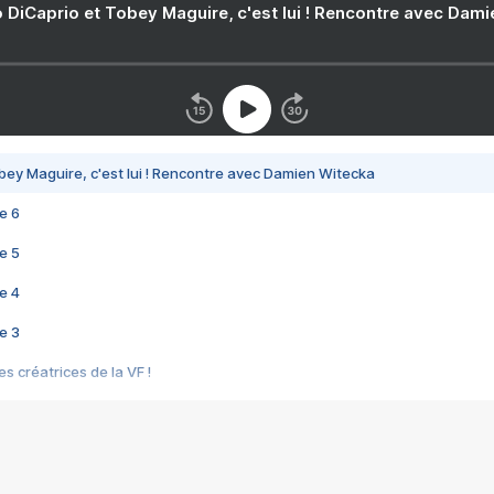
 DiCaprio et Tobey Maguire, c'est lui ! Rencontre avec Dam
bey Maguire, c'est lui ! Rencontre avec Damien Witecka
e 6
e 5
e 4
e 3
s créatrices de la VF !
e 2
e 1
e Mektoub My Love arrive enfin ! Rencontre avec Shaïn Boumedine et Sal