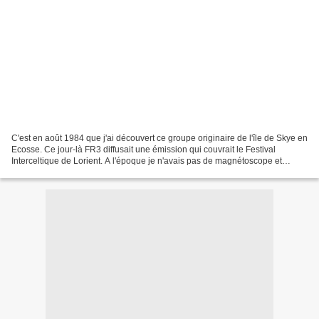
C'est en août 1984 que j'ai découvert ce groupe originaire de l'île de Skye en
Ecosse. Ce jour-là FR3 diffusait une émission qui couvrait le Festival
Interceltique de Lorient. A l'époque je n'avais pas de magnétoscope et
j'avais donc enregistré le son...