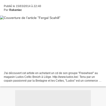
Publié le 15/03/2014 à 22:40
Par
Rakaniac
J'ai découvert cet artiste en achetant un cd de son groupe "Freewheel" au
magasin Ludos Celtic Breizh à Liège. http://www.ludos.be/. Tenu par un
copain passionné par la Bretagne et les Celtes, "Ludos" est un commerce où
l'on trouve des produits Bretons...