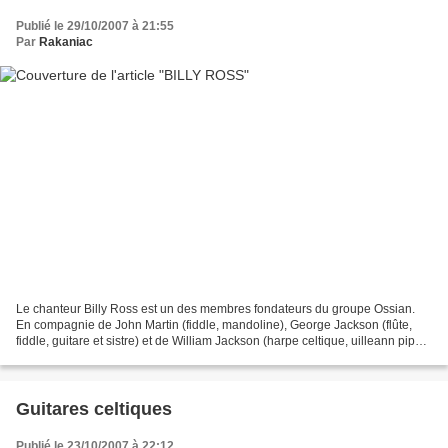
Publié le 29/10/2007 à 21:55
Par
Rakaniac
Le chanteur Billy Ross est un des membres fondateurs du groupe Ossian.
En compagnie de John Martin (fiddle, mandoline), George Jackson (flûte,
fiddle, guitare et sistre) et de William Jackson (harpe celtique, uilleann pipe,
whistle) ils enregistrent leur...
Guitares celtiques
Publié le 23/10/2007 à 22:12