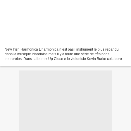
New Irish Harmonica L’harmonica n’est pas l’instrument le plus répandu
dans la musique irlandaise mais il y a toute une série de très bons
interprètes. Dans l’album « Up Close » le violoniste Kevin Burke collabore
avec Phil Murphy et ses deux fils Pib...