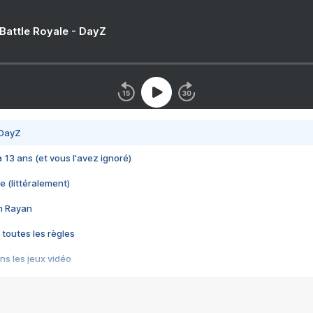
 Battle Royale - DayZ
 DayZ
 a 13 ans (et vous l'avez ignoré)
e (littéralement)
im Rayan
 toutes les règles
s les jeux vidéo
us choquant de Rockstar ? - Le scandale BULLY
e plus moche de Steam