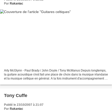
Par
Rakaniac
Arty McGlynn - Paul Brady / John Doyle / Tony McManus Depuis longtemps,
la guitare acoustique s'est fait une place de choix dans la musique irlandaise
et la musique celtique en général. A la fois instrument d'accompagnement et
instrument solo, la guitare...
Tony Cuffe
Publié le 23/10/2007 à 21:07
Par
Rakaniac