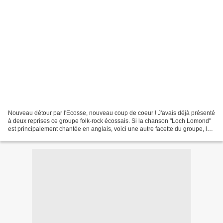
Nouveau détour par l'Ecosse, nouveau coup de coeur ! J'avais déjà présenté
à deux reprises ce groupe folk-rock écossais. Si la chanson "Loch Lomond"
est principalement chantée en anglais, voici une autre facette du groupe, les
chants en Gaélique. A l'origine...