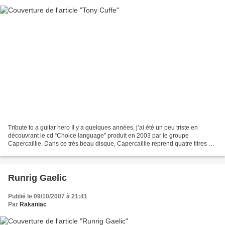
Tribute to a guitar hero Il y a quelques années, j’ai été un peu triste en
découvrant le cd “Choice language” produit en 2003 par le groupe
Capercaillie. Dans ce très beau disque, Capercaillie reprend quatre titres du
groupe « Ossian » lui rendant ainsi...
Runrig Gaelic
Publié le 09/10/2007 à 21:41
Par
Rakaniac