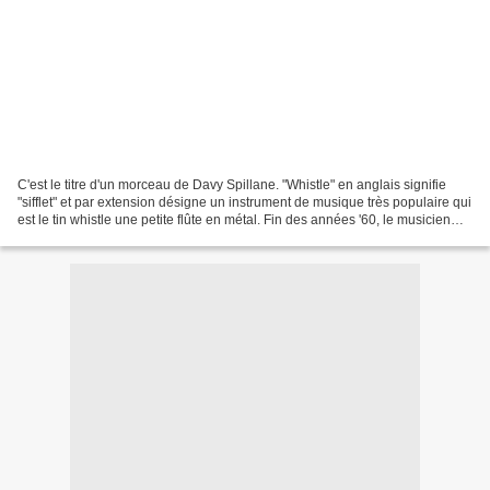
C'est le titre d'un morceau de Davy Spillane. "Whistle" en anglais signifie
"sifflet" et par extension désigne un instrument de musique très populaire qui
est le tin whistle une petite flûte en métal. Fin des années '60, le musicien
irlandais Finbar Furey...