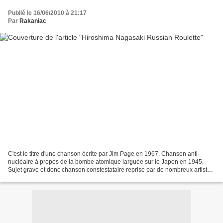
Publié le 16/06/2010 à 21:17
Par
Rakaniac
C'est le titre d'une chanson écrite par Jim Page en 1967. Chanson anti-
nucléaire à propos de la bombe atomique larguée sur le Japon en 1945.
Sujet grave et donc chanson constestataire reprise par de nombreux artistes
dont Tom Cribb, Paddy Rooney et Christy...