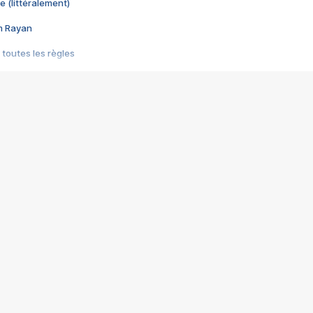
e (littéralement)
im Rayan
 toutes les règles
s les jeux vidéo
us choquant de Rockstar ? - Le scandale BULLY
e plus moche de Steam
du RÊVE tourne au CAUCHEMAR
pendant 8 heures
it… à tort
umiliés par un jeu vidéo
ire - Final Fantasy 8
ti un empire - Age of Empires
story DOFUS