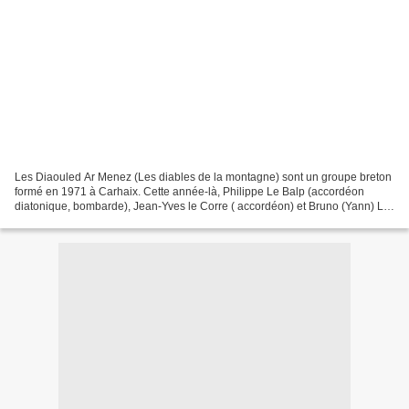
Les Diaouled Ar Menez (Les diables de la montagne) sont un groupe breton
formé en 1971 à Carhaix. Cette année-là, Philippe Le Balp (accordéon
diatonique, bombarde), Jean-Yves le Corre ( accordéon) et Bruno (Yann) Le
Manach (guitares acoustiques et électriques)...