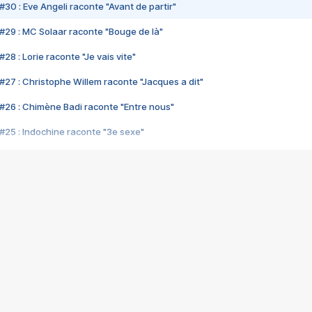
#30 : Eve Angeli raconte "Avant de partir"
#29 : MC Solaar raconte "Bouge de là"
28 : Lorie raconte "Je vais vite"
#27 : Christophe Willem raconte "Jacques a dit"
#26 : Chimène Badi raconte "Entre nous"
#25 : Indochine raconte "3e sexe"
#24 : Zaho raconte "C'est chelou"
#23 : Patrick Bruel raconte "Au café des délices"
#22 : Kyo raconte "Le chemin"
#21 : Nolwenn Leroy raconte "Cassé"
#20 : Patrick Hernandez raconte "Born to be alive"
#19 : Lorie raconte "Près de moi"
#18 : Michael Jones raconte "A nos actes manqués" (avec Jean-Jacque