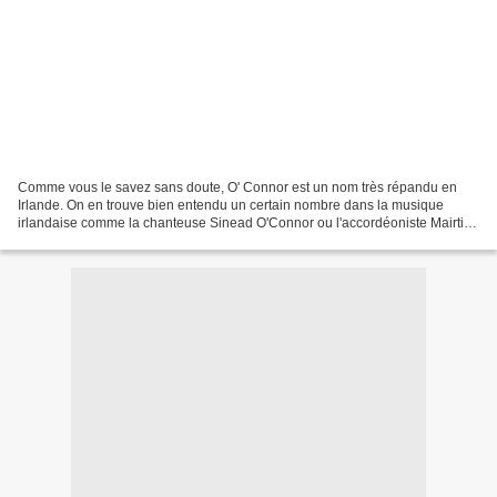
Comme vous le savez sans doute, O' Connor est un nom très répandu en
Irlande. On en trouve bien entendu un certain nombre dans la musique
irlandaise comme la chanteuse Sinead O'Connor ou l'accordéoniste Mairtin
O' Connor (De Dannan, Riverdance). Plus...