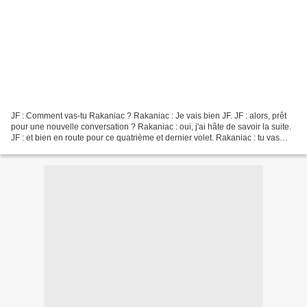
JF : Comment vas-tu Rakaniac ? Rakaniac : Je vais bien JF. JF : alors, prêt
pour une nouvelle conversation ? Rakaniac : oui, j'ai hâte de savoir la suite.
JF : et bien en route pour ce quatrième et dernier volet. Rakaniac : tu vas
donc nous parler des...