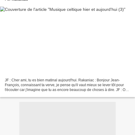
JF : Cher ami, tu es bien matinal aujourd'hui. Rakaniac : Bonjour Jean-
François, connaissant ta verve, je pense qu'il vaut mieux se lever tôt pour
t'écouter car j'imagine que tu as encore beaucoup de choses à dire. JF : Oui,
le sujet est tellement vaste...