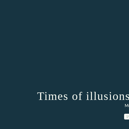
Times of illusion
Mu
1