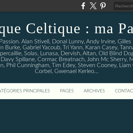
que Celtique : ma Pa
assion. Alan Stivell, Donal Lunny, Andy Irvine, Gille
n Burke, Gabriel Yacoub, Tri Yann, Karan Casey, Tann
percaillie, Solas, Lunasa, Dervish, Altan, Old Blind D
 Davy Spillane, Cormac Breatnach, John Mc Sherry, M
, Phil Cunningham, Tim Edey, Steven Cooney, Liam O' 
Corbel, Gwenael Kerleo...
ATÉGORIES PRINCIPALES
PAGES
ARCHIVES
CONTAC