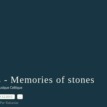
s - Memories of stones
sique Celtique
9.12.2013
…
Par Rakaniac