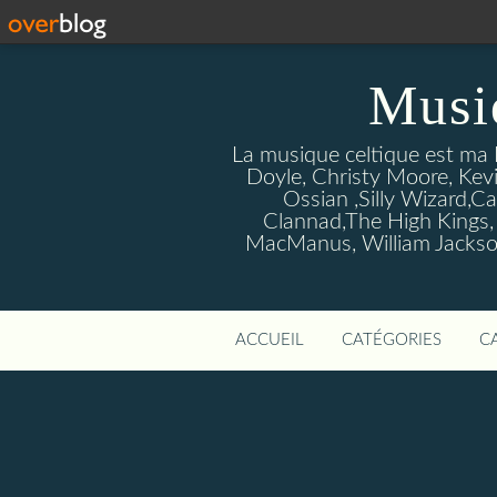
Musi
La musique celtique est ma P
Doyle, Christy Moore, Kevi
Ossian ,Silly Wizard,Ca
Clannad,The High Kings,
MacManus, William Jackson
ACCUEIL
CATÉGORIES
C