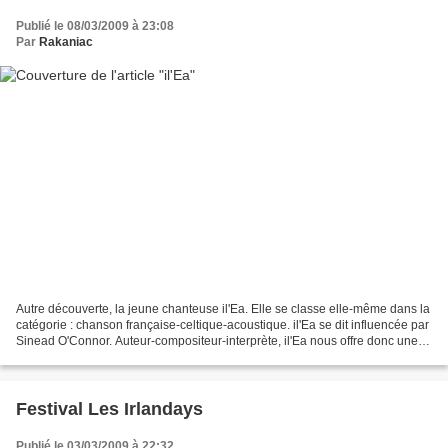
Publié le 08/03/2009 à 23:08
Par
Rakaniac
Autre découverte, la jeune chanteuse il'Ea. Elle se classe elle-même dans la
catégorie : chanson française-celtique-acoustique. il'Ea se dit influencée par
Sinead O'Connor. Auteur-compositeur-interprète, il'Ea nous offre donc une
sorte de world music...
Festival Les Irlandays
Publié le 03/03/2009 à 22:32