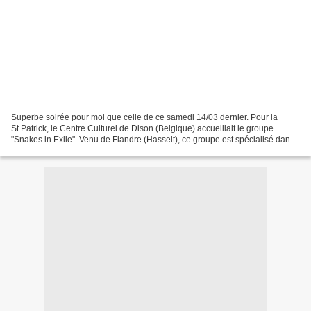
Superbe soirée pour moi que celle de ce samedi 14/03 dernier. Pour la
St.Patrick, le Centre Culturel de Dison (Belgique) accueillait le groupe
"Snakes in Exile". Venu de Flandre (Hasselt), ce groupe est spécialisé dans
la musique irlandaise. En 1992,...