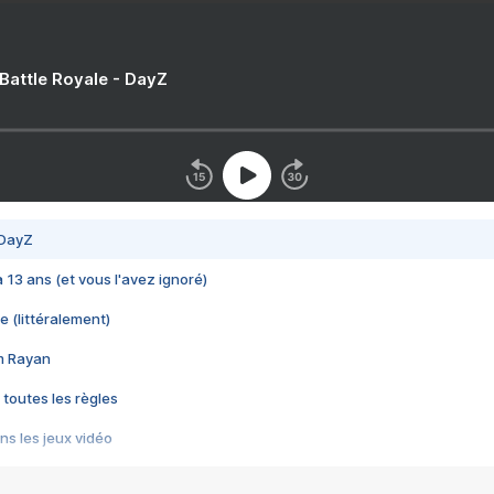
 Battle Royale - DayZ
 DayZ
 a 13 ans (et vous l'avez ignoré)
e (littéralement)
im Rayan
 toutes les règles
s les jeux vidéo
us choquant de Rockstar ? - Le scandale BULLY