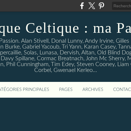
que Celtique : ma Pa
assion. Alan Stivell, Donal Lunny, Andy Irvine, Gille
n Burke, Gabriel Yacoub, Tri Yann, Karan Casey, Tann
percaillie, Solas, Lunasa, Dervish, Altan, Old Blind D
 Davy Spillane, Cormac Breatnach, John Mc Sherry, M
, Phil Cunningham, Tim Edey, Steven Cooney, Liam O' 
Corbel, Gwenael Kerleo...
ATÉGORIES PRINCIPALES
PAGES
ARCHIVES
CONTAC