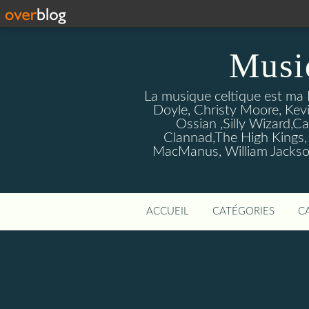
Musi
La musique celtique est ma P
Doyle, Christy Moore, Kevi
Ossian ,Silly Wizard,Ca
Clannad,The High Kings,
MacManus, William Jackson
ACCUEIL
CATÉGORIES
C