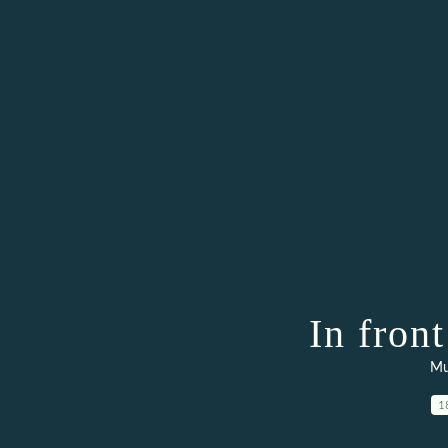
In front
Mu
1