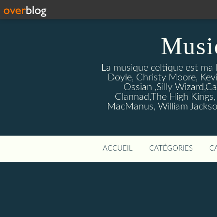
Musi
La musique celtique est ma P
Doyle, Christy Moore, Kevi
Ossian ,Silly Wizard,Ca
Clannad,The High Kings,
MacManus, William Jackson
ACCUEIL
CATÉGORIES
C