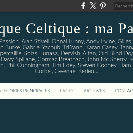
que Celtique : ma Pa
assion. Alan Stivell, Donal Lunny, Andy Irvine, Gille
n Burke, Gabriel Yacoub, Tri Yann, Karan Casey, Tann
percaillie, Solas, Lunasa, Dervish, Altan, Old Blind D
 Davy Spillane, Cormac Breatnach, John Mc Sherry, M
, Phil Cunningham, Tim Edey, Steven Cooney, Liam O' 
Corbel, Gwenael Kerleo...
ATÉGORIES PRINCIPALES
PAGES
ARCHIVES
CONTAC