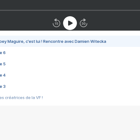
bey Maguire, c'est lui ! Rencontre avec Damien Witecka
e 6
e 5
e 4
e 3
s créatrices de la VF !
e 2
e 1
e Mektoub My Love arrive enfin ! Rencontre avec Shaïn Boumedine et Sal