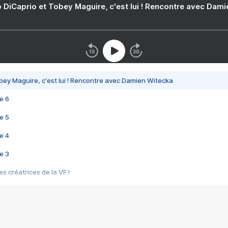
 DiCaprio et Tobey Maguire, c'est lui ! Rencontre avec Dam
bey Maguire, c'est lui ! Rencontre avec Damien Witecka
e 6
e 5
e 4
e 3
s créatrices de la VF !
e 2
e 1
e Mektoub My Love arrive enfin ! Rencontre avec Shaïn Boumedine et Sal