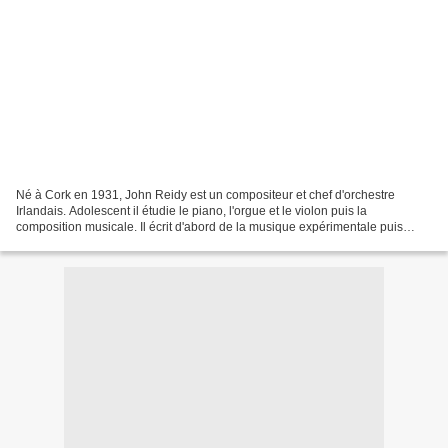
Né à Cork en 1931, John Reidy est un compositeur et chef d'orchestre
Irlandais. Adolescent il étudie le piano, l'orgue et le violon puis la
composition musicale. Il écrit d'abord de la musique expérimentale puis
s'intéresse à la musique traditionnelle...