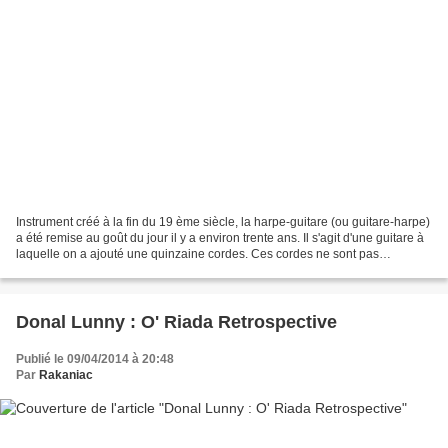
Instrument créé à la fin du 19 ème siècle, la harpe-guitare (ou guitare-harpe)
a été remise au goût du jour il y a environ trente ans. Il s'agit d'une guitare à
laquelle on a ajouté une quinzaine cordes. Ces cordes ne sont pas
parrallèles à celle de la...
Donal Lunny : O' Riada Retrospective
Publié le 09/04/2014 à 20:48
Par
Rakaniac