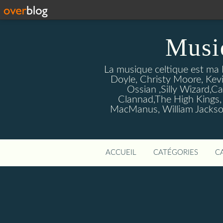
Musi
La musique celtique est ma P
Doyle, Christy Moore, Kevi
Ossian ,Silly Wizard,Ca
Clannad,The High Kings,
MacManus, William Jackson
ACCUEIL
CATÉGORIES
C