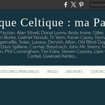
que Celtique : ma Pa
assion. Alan Stivell, Donal Lunny, Andy Irvine, Gille
n Burke, Gabriel Yacoub, Tri Yann, Karan Casey, Tann
percaillie, Solas, Lunasa, Dervish, Altan, Old Blind D
 Davy Spillane, Cormac Breatnach, John Mc Sherry, M
, Phil Cunningham, Tim Edey, Steven Cooney, Liam O' 
Corbel, Gwenael Kerleo...
ATÉGORIES PRINCIPALES
PAGES
ARCHIVES
CONTAC