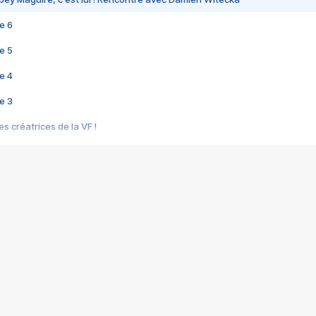
e 6
e 5
e 4
e 3
s créatrices de la VF !
e 2
e 1
e Mektoub My Love arrive enfin ! Rencontre avec Shaïn Boumedine et Sal
i : après Toni en famille
elle réalise le bouleversant Dites lui que je l'aime
ais ! Rencontre autour de Vie privée de Rebecca Zlotowski
 de Marguerite, Grave... Rencontre avec Ella Rumpf