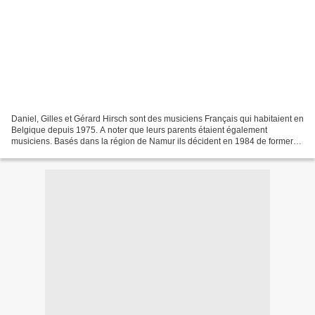
Daniel, Gilles et Gérard Hirsch sont des musiciens Français qui habitaient en
Belgique depuis 1975. A noter que leurs parents étaient également
musiciens. Basés dans la région de Namur ils décident en 1984 de former
un trio musical qu'ils baptisent tout...