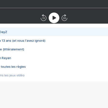
 DayZ
 a 13 ans (et vous l'avez ignoré)
e (littéralement)
im Rayan
 toutes les règles
s les jeux vidéo
us choquant de Rockstar ? - Le scandale BULLY
e plus moche de Steam
du RÊVE tourne au CAUCHEMAR