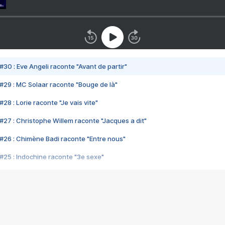
#30 : Eve Angeli raconte "Avant de partir"
#29 : MC Solaar raconte "Bouge de là"
28 : Lorie raconte "Je vais vite"
#27 : Christophe Willem raconte "Jacques a dit"
#26 : Chimène Badi raconte "Entre nous"
#25 : Indochine raconte "3e sexe"
#24 : Zaho raconte "C'est chelou"
#23 : Patrick Bruel raconte "Au café des délices"
#22 : Kyo raconte "Le chemin"