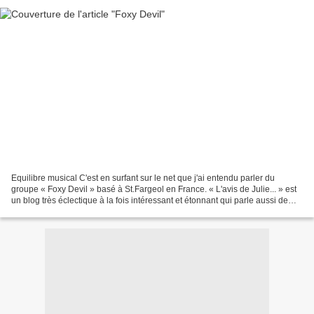
Equilibre musical C'est en surfant sur le net que j'ai entendu parler du
groupe « Foxy Devil » basé à St.Fargeol en France. « L'avis de Julie... » est
un blog très éclectique à la fois intéressant et étonnant qui parle aussi de
musique irlandaise. http://www.juliegoudot.net/...