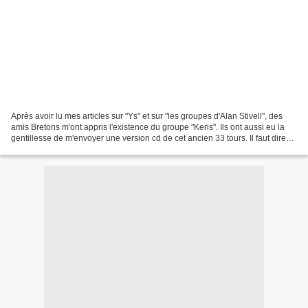
Après avoir lu mes articles sur "Ys" et sur "les groupes d'Alan Stivell", des
amis Bretons m'ont appris l'existence du groupe "Keris". Ils ont aussi eu la
gentillesse de m'envoyer une version cd de cet ancien 33 tours. Il faut dire
qu'en la matière, ils...