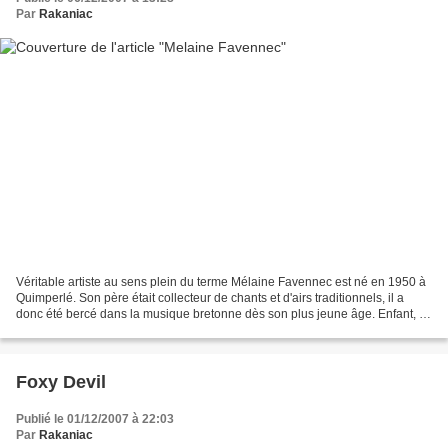
Par
Rakaniac
Véritable artiste au sens plein du terme Mélaine Favennec est né en 1950 à
Quimperlé. Son père était collecteur de chants et d'airs traditionnels, il a
donc été bercé dans la musique bretonne dès son plus jeune âge. Enfant, il
apprend déjà la bombarde...
Foxy Devil
Publié le 01/12/2007 à 22:03
Par
Rakaniac