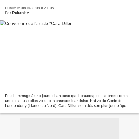
Publié le 06/10/2008 à 21:05
Par
Rakaniac
Petit hommage à une jeune chanteuse que beaucoup considèrent comme
une des plus belles voix de la chanson irlandaise. Native du Conté de
Londonderry (Irlande du Nord), Cara Dillon sera dès son plus jeune âge
bercée dans la musique irandaise car sa mère...