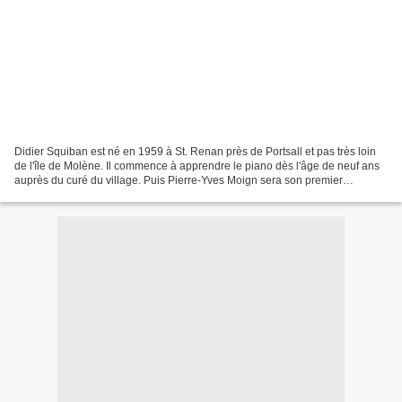
Didier Squiban est né en 1959 à St. Renan près de Portsall et pas très loin
de l'île de Molène. Il commence à apprendre le piano dès l'âge de neuf ans
auprès du curé du village. Puis Pierre-Yves Moign sera son premier
professeur. Didier aura aussi la...