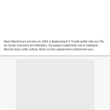
Mairi MacInnnes est née en 1964 à Baghasdaill A Truath petite ville sur l'île
de South Uist dans les Hébrides. Sa langue maternelle est le Gaélique.
Bercée dans cette culture, Mairi va très rapidement s'intéresser aux
chansons en Gaélique. En 1982, âgée...