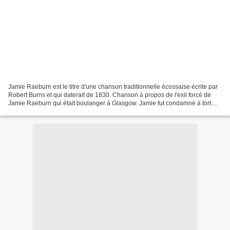
Jamie Raeburn est le titre d'une chanson traditionnelle écossaise écrite par
Robert Burns et qui daterait de 1830. Chanson à propos de l'exil forcé de
Jamie Raeburn qui était boulanger à Glasgow. Jamie fut condamné à tort
pour des vols qu'il n'avait pas...