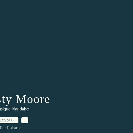
sty Moore
sique Irlandaise
5.02.2008
…
Par Rakaniac