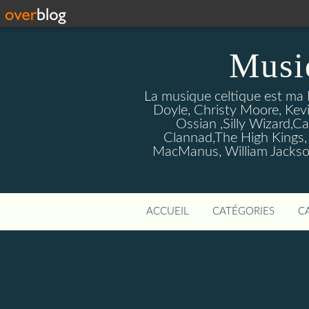
Musi
La musique celtique est ma P
Doyle, Christy Moore, Kevi
Ossian ,Silly Wizard,Ca
Clannad,The High Kings,
MacManus, William Jackson
ACCUEIL
CATÉGORIES
C