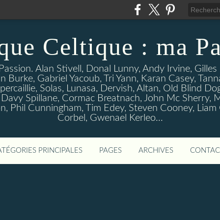
que Celtique : ma Pa
assion. Alan Stivell, Donal Lunny, Andy Irvine, Gille
n Burke, Gabriel Yacoub, Tri Yann, Karan Casey, Tann
percaillie, Solas, Lunasa, Dervish, Altan, Old Blind D
 Davy Spillane, Cormac Breatnach, John Mc Sherry, M
, Phil Cunningham, Tim Edey, Steven Cooney, Liam O' 
Corbel, Gwenael Kerleo...
ATÉGORIES PRINCIPALES
PAGES
ARCHIVES
CONTAC