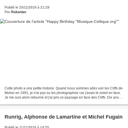
Publié le 25/11/2016 à 21:29
Par
Rakaniac
Cette photo a une petite histoire. Quand nous sommes allés voir les Cliffs de
Moher en 1991, je n'ai pas su les photographier car j'avais le soleil en face.
Je me suis alors retourné et j'ai pris ce paysage en face des Cliffs. Dix ans
jour pour jour que...
Runrig, Alphonse de Lamartine et Michel Fugain
Publié le 11/11/2016 à 14:55