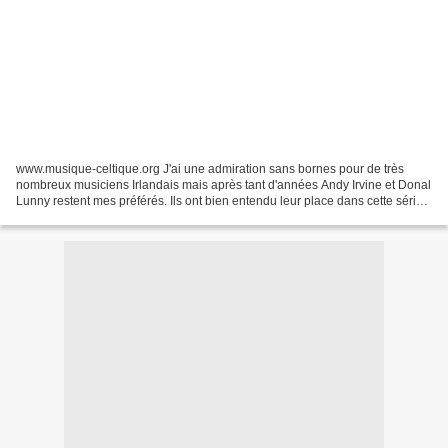
www.musique-celtique.org J'ai une admiration sans bornes pour de très
nombreux musiciens Irlandais mais après tant d'années Andy Irvine et Donal
Lunny restent mes préférés. Ils ont bien entendu leur place dans cette série
d'articles consacrés aux duos....