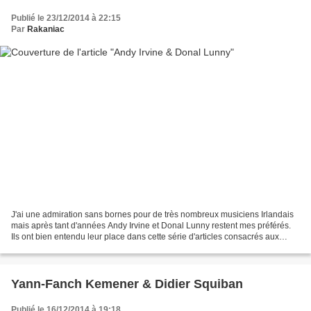
Publié le 23/12/2014 à 22:15
Par
Rakaniac
J'ai une admiration sans bornes pour de très nombreux musiciens Irlandais
mais après tant d'années Andy Irvine et Donal Lunny restent mes préférés.
Ils ont bien entendu leur place dans cette série d'articles consacrés aux
duos. Dans leurs biographies,...
Yann-Fanch Kemener & Didier Squiban
Publié le 16/12/2014 à 19:18