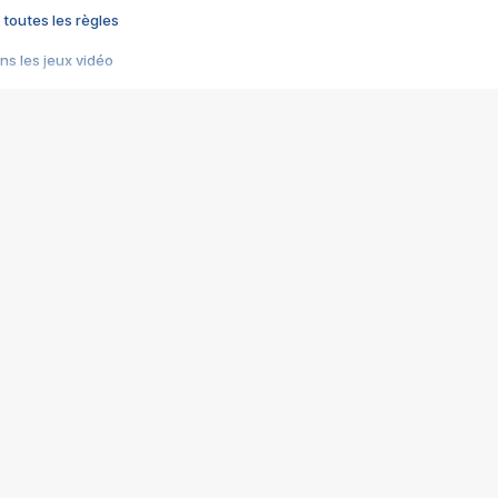
 toutes les règles
s les jeux vidéo
us choquant de Rockstar ? - Le scandale BULLY
e plus moche de Steam
du RÊVE tourne au CAUCHEMAR
pendant 8 heures
it… à tort
umiliés par un jeu vidéo
ire - Final Fantasy 8
ti un empire - Age of Empires
story DOFUS
tard, il crée l'un des pires jeux de tous les temps, MindsEye.