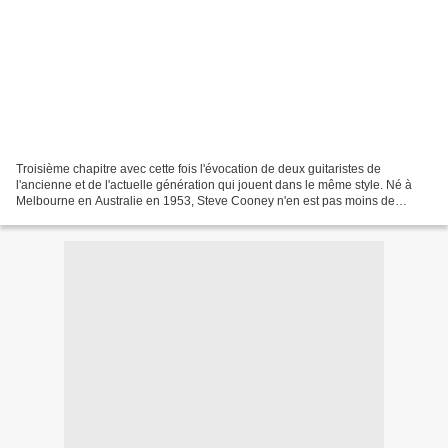
Troisième chapitre avec cette fois l'évocation de deux guitaristes de
l'ancienne et de l'actuelle génération qui jouent dans le même style. Né à
Melbourne en Australie en 1953, Steve Cooney n'en est pas moins de
souche irlandaise. Il est à la fois guitariste,...