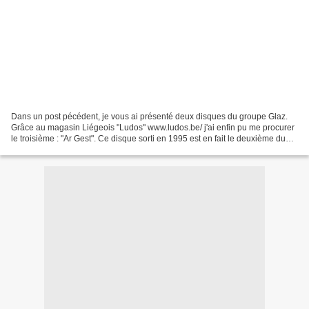
Dans un post pécédent, je vous ai présenté deux disques du groupe Glaz.
Grâce au magasin Liégeois "Ludos" www.ludos.be/ j'ai enfin pu me procurer
le troisième : "Ar Gest". Ce disque sorti en 1995 est en fait le deuxième du
groupe toujours formé de Yann...