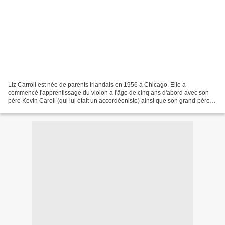
Liz Carroll est née de parents Irlandais en 1956 à Chicago. Elle a
commencé l'apprentissage du violon à l'âge de cinq ans d'abord avec son
père Kevin Caroll (qui lui était un accordéoniste) ainsi que son grand-père le
violoniste Tom Cahill. Elle poursuit...