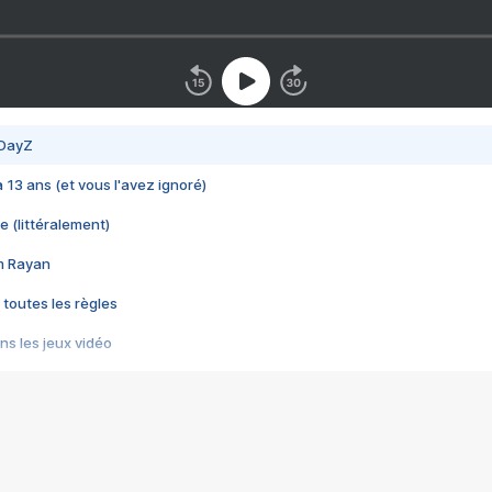
 DayZ
 a 13 ans (et vous l'avez ignoré)
e (littéralement)
im Rayan
 toutes les règles
s les jeux vidéo
us choquant de Rockstar ? - Le scandale BULLY
e plus moche de Steam
du RÊVE tourne au CAUCHEMAR