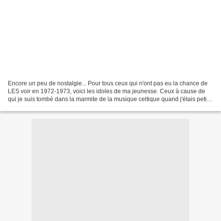
Encore un peu de nostalgie... Pour tous ceux qui n'ont pas eu la chance de
LES voir en 1972-1973, voici les idoles de ma jeunesse. Ceux à cause de
qui je suis tombé dans la marmite de la musique celtique quand j'étais petit.
Ceux qui m'ont rendu fou de...