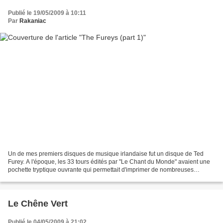
Publié le 19/05/2009 à 10:11
Par
Rakaniac
Un de mes premiers disques de musique irlandaise fut un disque de Ted
Furey. A l'époque, les 33 tours édités par "Le Chant du Monde" avaient une
pochette tryptique ouvrante qui permettait d'imprimer de nombreuses
informations sur les artistes et les airs...
Le Chêne Vert
Publié le 04/05/2009 à 21:02