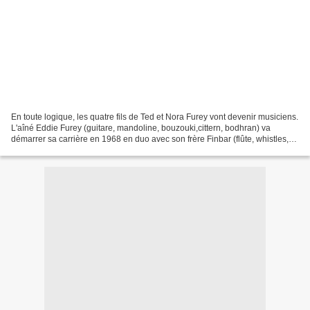
En toute logique, les quatre fils de Ted et Nora Furey vont devenir musiciens.
L'aîné Eddie Furey (guitare, mandoline, bouzouki,cittern, bodhran) va
démarrer sa carrière en 1968 en duo avec son frère Finbar (flûte, whistles,
uilleann pipe, banjo). Egalement...