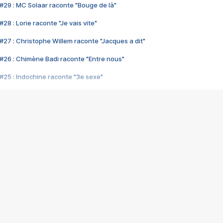
#29 : MC Solaar raconte "Bouge de là"
28 : Lorie raconte "Je vais vite"
#27 : Christophe Willem raconte "Jacques a dit"
#26 : Chimène Badi raconte "Entre nous"
#25 : Indochine raconte "3e sexe"
#24 : Zaho raconte "C'est chelou"
#23 : Patrick Bruel raconte "Au café des délices"
#22 : Kyo raconte "Le chemin"
#21 : Nolwenn Leroy raconte "Cassé"
#20 : Patrick Hernandez raconte "Born to be alive"
#19 : Lorie raconte "Près de moi"
#18 : Michael Jones raconte "A nos actes manqués" (avec Jean-Jacque
#17 : Khaled raconte "Aïcha"