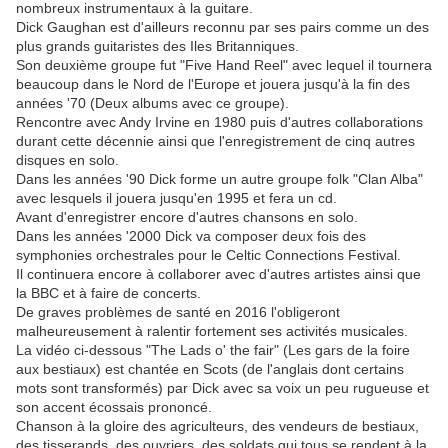
nombreux instrumentaux à la guitare.
Dick Gaughan est d'ailleurs reconnu par ses pairs comme un des
plus grands guitaristes des Iles Britanniques.
Son deuxième groupe fut "Five Hand Reel" avec lequel il tournera
beaucoup dans le Nord de l'Europe et jouera jusqu'à la fin des
années '70 (Deux albums avec ce groupe).
Rencontre avec Andy Irvine en 1980 puis d'autres collaborations
durant cette décennie ainsi que l'enregistrement de cinq autres
disques en solo.
Dans les années '90 Dick forme un autre groupe folk "Clan Alba"
avec lesquels il jouera jusqu'en 1995 et fera un cd.
Avant d'enregistrer encore d'autres chansons en solo.
Dans les années '2000 Dick va composer deux fois des
symphonies orchestrales pour le Celtic Connections Festival.
Il continuera encore à collaborer avec d'autres artistes ainsi que
la BBC et à faire de concerts.
De graves problèmes de santé en 2016 l'obligeront
malheureusement à ralentir fortement ses activités musicales.
La vidéo ci-dessous "The Lads o' the fair" (Les gars de la foire
aux bestiaux) est chantée en Scots (de l'anglais dont certains
mots sont transformés) par Dick avec sa voix un peu rugueuse et
son accent écossais prononcé.
Chanson à la gloire des agriculteurs, des vendeurs de bestiaux,
des tisserands, des ouvriers, des soldats qui tous se rendent à la