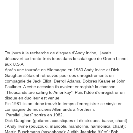
Toujours à la recherche de disques d'Andy Irvine, j'avais
découvert ce trente-trois tours dans le catalogue de Green Linnet
aux U.S.A.
Après une tournée en Allemagne en 1980 Andy Irvine et Dick
Gaughan s'étaient retrouvés pour des enregistrements en
compagnie de Jack Elliot, Derroll Adams, Dolores Keane et John
Faulkner. A cette occasion ils avaient enregistré la chanson
"Thousands are sailing to Amerikay". Puis l'idée d'enregistrer un
disque en duo leur est venue.
Fin 1981 ils ont donc trouvé le temps d'enregistrer ce vinyle en
compagnie de musiciens Allemands à Northeim.
"Parallel Lines" sortira en 1982.
Dick Gaughan (guitares acoustiques et électriques, basse, chant)
; Andy Irvine (bouzouki, mandole, mandoline, harmonica, chant);
Martin Buschmann (saxophone); Judith Jaenicke (flûte); Bob