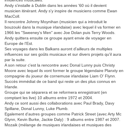
influences musicales.
Andy s'installe à Dublin dans les années '60 où il devient
musicien itinérant. Andy s'y inspire de musiciens comme Ewan
MacColl.
Il rencontre Johnny Moynihan (musicien qui a introduit le
bouzouki dans la musique irlandaise) avec lequel il va former en
1966 les "Sweeney's Men" avec Joe Dolan puis Terry Woods.
Andy quittera ensuite ce groupe ayant envie de voyager en
Europe de l'Est.
Ses voyages dans les Balkans auront d'ailleurs de multiples
influences sur ses goûts musicaux et sur divers projets qu'il aura
par la suite.
A son retour c'est la rencontre avec Donal Lunny puis Christy
Moore avec lequel ils vont former le groupe légendaire Planxty en
compagnie du joueur de cornemuse irlandaise Liam O' Flynn.
Succès immédiat de ce band qui reste un des plus connus en
Irlande.
Groupe qui se séparera et se reformera enregistrant (en
comptant les live) 10 albums entre 1972 et 2004.
Andy ce sont aussi des collaborations avec Paul Brady, Davy
Spillane, Donal Lunny, Luke Plumb.
Egalement d'autres groupes comme Patrick Street (avec Arty Mc
Glynn, Kevin Burke, Jackie Daly) : 9 albums entre 1987 et 2007.
Mozaik (mélange de musiques irlandaises et musiques des