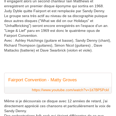
Il engagent alors un second chanteur Iain Matthews et
enregistrent un premier disque éponyme qui sortira en 1968.
Judy Dyble quitte Fairport et est remplacée par Sandy Denny.
Le groupe sera très actif au niveau de sa discographie puisque
deux autres disques ("What we did on our Holidays" et
"Unhalfbricking") seront encore enregistrés en l'espace d'un an.
"Liege & Lief" paru en 1969 est donc le quatrième opus de
Fairport Convention.
Avec : Ashley Hutchings (guitare et basse), Sandy Denny (chant),
Richard Thompson (guitares), Simon Nicol (guitares) , Dave
Mattacks (batterie) et Dave Swarbrick (violon et viole).
Fairport Convention - Matty Groves
https://www.youtube.com/watch?v=1it7BP5PckI
Même si je découvrais ce disque avec 12 années de retard, j'ai
directement apprécié ces chansons et particulièrement la voix de
Sandy Denny.
Des orchestrations folk-rock qui étaient différentes de ce que