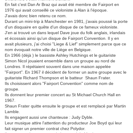
En fait c'est Dan Ar Braz qui avait été membre de Fairport en
1976 qui avait conseillé ce violoniste à Alan à l'époque.
J'avais donc bien retenu ce nom.
Durant un mini-trip à Manchester en 1981, j'avais poussé la porte
d'un disquaire en quête d'un disque de ce fameux violoniste.
J'en ai trouvé un dans lequel Dave joue du folk anglais, irlandais
et écossais ainsi qu'un disque de Fairport Convention. Il y en
avait plusieurs, j'ai choisi "Liege & Lief" simplement parce que ce
nom évoquait notre ville de Liège en Belgique.
En 1966 (déjà ) le bassiste Ashley Hutchings et le guitariste
Simon Nicol jouaient ensemble dans un groupe au nord de
Londres. Il répétaient souvent dans une maison appelée
"Fairport". En 1967 il décident de former un autre groupe avec le
guitariste Richard Thompson et le batteur Shaun Frater.
Ils choisissent alors "Fairport Convention" comme nom de
groupe.
Ils donnent leur premier concert au St Michael Church Hall en
1967.
Shaun Frater quitte ensuite le groupe et est remplacé par Martin
Lamble.
Ils engagent aussi une chanteuse : Judy Dyble.
Leur musique attire l'attention du producteur Joe Boyd qui leur
fait signer un premier contrat chez Polydor.