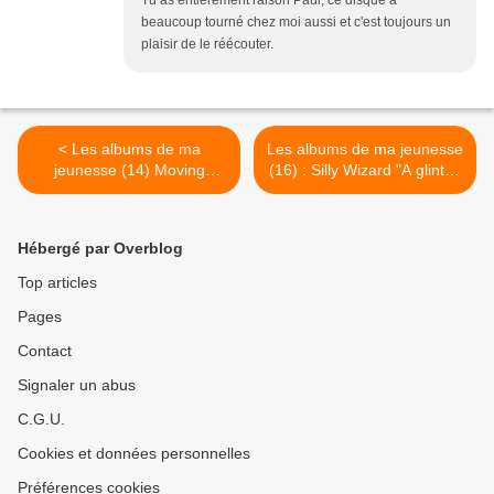
Tu as entièrement raison Paul, ce disque a
beaucoup tourné chez moi aussi et c'est toujours un
plaisir de le réécouter.
< Les albums de ma
Les albums de ma jeunesse
jeunesse (14) Moving
(16) : Silly Wizard "A glint of
Hearts "The Storm"
silver" >
Hébergé par Overblog
Top articles
Pages
Contact
Signaler un abus
C.G.U.
Cookies et données personnelles
Préférences cookies