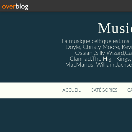
Musi
La musique celtique est ma P
Doyle, Christy Moore, Kevi
Ossian ,Silly Wizard,Ca
Clannad,The High Kings,
MacManus, William Jackson
ACCUEIL
CATÉGORIES
C