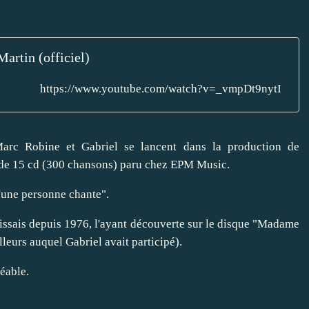
artin (officiel)
https://www.youtube.com/watch?v=_vmpDt9nytI
Marc Robine et Gabriel se lancent dans la production de
t de 15 cd (300 chansons) paru chez EPM Music.
u'une personne chante".
aissais depuis 1976, l'ayant découverte sur le disque "Madame
lleurs auquel Gabriel avait participé).
réable.