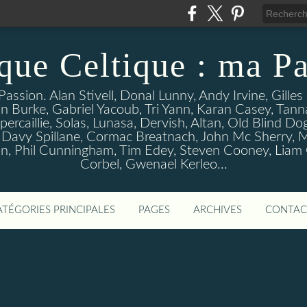
que Celtique : ma Pa
assion. Alan Stivell, Donal Lunny, Andy Irvine, Gille
n Burke, Gabriel Yacoub, Tri Yann, Karan Casey, Tann
percaillie, Solas, Lunasa, Dervish, Altan, Old Blind D
 Davy Spillane, Cormac Breatnach, John Mc Sherry, M
, Phil Cunningham, Tim Edey, Steven Cooney, Liam O' 
Corbel, Gwenael Kerleo...
ATÉGORIES PRINCIPALES
PAGES
ARCHIVES
CONTAC