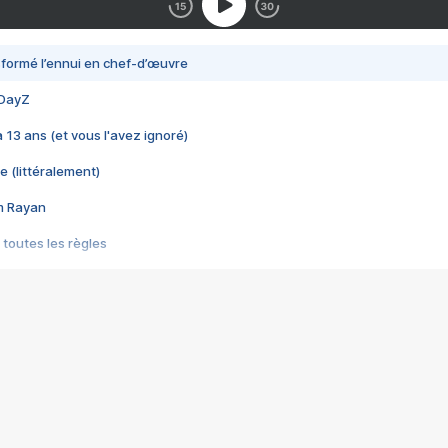
nsformé l’ennui en chef-d’œuvre
 DayZ
 a 13 ans (et vous l'avez ignoré)
e (littéralement)
im Rayan
 toutes les règles
s les jeux vidéo
us choquant de Rockstar ? - Le scandale BULLY
e plus moche de Steam
du RÊVE tourne au CAUCHEMAR
pendant 8 heures