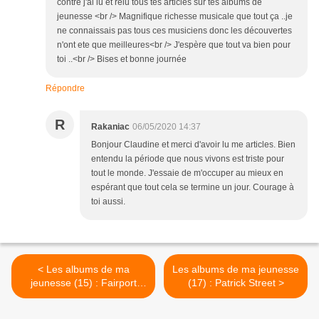
contre j'ai lu et relu tous tes articles sur tes albums de
jeunesse <br /> Magnifique richesse musicale que tout ça ..je
ne connaissais pas tous ces musiciens donc les découvertes
n'ont ete que meilleures<br /> J'espère que tout va bien pour
toi ..<br /> Bises et bonne journée
Répondre
R
Rakaniac
06/05/2020 14:37
Bonjour Claudine et merci d'avoir lu me articles. Bien
entendu la période que nous vivons est triste pour
tout le monde. J'essaie de m'occuper au mieux en
espérant que tout cela se termine un jour. Courage à
toi aussi.
< Les albums de ma
Les albums de ma jeunesse
jeunesse (15) : Fairport
(17) : Patrick Street >
Convention "Liege and Lief"