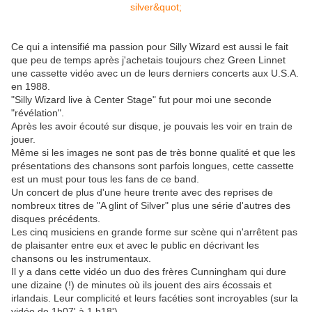
Ce qui a intensifié ma passion pour Silly Wizard est aussi le fait
que peu de temps après j'achetais toujours chez Green Linnet
une cassette vidéo avec un de leurs derniers concerts aux U.S.A.
en 1988.
"Silly Wizard live à Center Stage" fut pour moi une seconde
"révélation".
Après les avoir écouté sur disque, je pouvais les voir en train de
jouer.
Même si les images ne sont pas de très bonne qualité et que les
présentations des chansons sont parfois longues, cette cassette
est un must pour tous les fans de ce band.
Un concert de plus d'une heure trente avec des reprises de
nombreux titres de "A glint of Silver" plus une série d'autres des
disques précédents.
Les cinq musiciens en grande forme sur scène qui n'arrêtent pas
de plaisanter entre eux et avec le public en décrivant les
chansons ou les instrumentaux.
Il y a dans cette vidéo un duo des frères Cunningham qui dure
une dizaine (!) de minutes où ils jouent des airs écossais et
irlandais. Leur complicité et leurs facéties sont incroyables (sur la
vidéo de 1h07' à 1 h18')