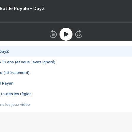
 Battle Royale - DayZ
 DayZ
 a 13 ans (et vous l'avez ignoré)
e (littéralement)
im Rayan
 toutes les règles
s les jeux vidéo
us choquant de Rockstar ? - Le scandale BULLY
e plus moche de Steam