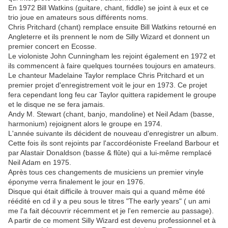
En 1972 Bill Watkins (guitare, chant, fiddle) se joint à eux et ce
trio joue en amateurs sous différents noms.
Chris Pritchard (chant) remplace ensuite Bill Watkins retourné en
Angleterre et ils prennent le nom de Silly Wizard et donnent un
premier concert en Ecosse.
Le violoniste John Cunningham les rejoint également en 1972 et
ils commencent à faire quelques tournées toujours en amateurs.
Le chanteur Madelaine Taylor remplace Chris Pritchard et un
premier projet d'enregistrement voit le jour en 1973. Ce projet
fera cependant long feu car Taylor quittera rapidement le groupe
et le disque ne se fera jamais.
Andy M. Stewart (chant, banjo, mandoline) et Neil Adam (basse,
harmonium) rejoignent alors le groupe en 1974.
L'année suivante ils décident de nouveau d'enregistrer un album.
Cette fois ils sont rejoints par l'accordéoniste Freeland Barbour et
par Alastair Donaldson (basse & flûte) qui a lui-même remplacé
Neil Adam en 1975.
Après tous ces changements de musiciens un premier vinyle
éponyme verra finalement le jour en 1976.
Disque qui était difficile à trouver mais qui a quand même été
réédité en cd il y a peu sous le titres "The early years" ( un ami
me l'a fait découvrir récemment et je l'en remercie au passage).
A partir de ce moment Silly Wizard est devenu professionnel et à