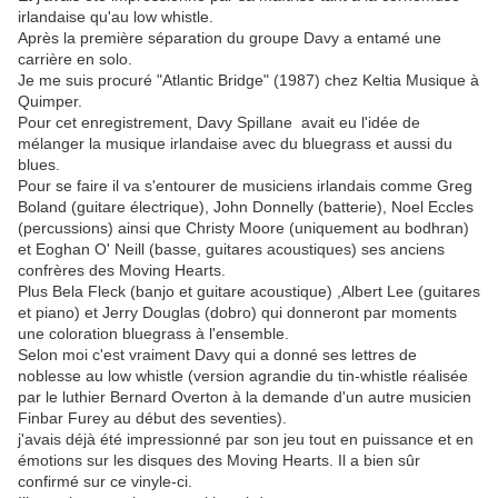
irlandaise qu'au low whistle.
Après la première séparation du groupe Davy a entamé une
carrière en solo.
Je me suis procuré "Atlantic Bridge" (1987) chez Keltia Musique à
Quimper.
Pour cet enregistrement, Davy Spillane avait eu l'idée de
mélanger la musique irlandaise avec du bluegrass et aussi du
blues.
Pour se faire il va s'entourer de musiciens irlandais comme Greg
Boland (guitare électrique), John Donnelly (batterie), Noel Eccles
(percussions) ainsi que Christy Moore (uniquement au bodhran)
et Eoghan O' Neill (basse, guitares acoustiques) ses anciens
confrères des Moving Hearts.
Plus Bela Fleck (banjo et guitare acoustique) ,Albert Lee (guitares
et piano) et Jerry Douglas (dobro) qui donneront par moments
une coloration bluegrass à l'ensemble.
Selon moi c'est vraiment Davy qui a donné ses lettres de
noblesse au low whistle (version agrandie du tin-whistle réalisée
par le luthier Bernard Overton à la demande d'un autre musicien
Finbar Furey au début des seventies).
j'avais déjà été impressionné par son jeu tout en puissance et en
émotions sur les disques des Moving Hearts. Il a bien sûr
confirmé sur ce vinyle-ci.