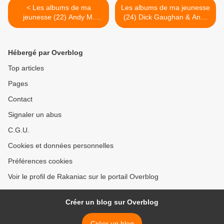
< Les albums de ma
Les albums de ma jeunesse
jeunesse (22) Andy M.
(24) Dick Gaughan & Andy
Stewart & Manus Lunny : At
Irvine : Parallel Lines >
it again
Hébergé par Overblog
Top articles
Pages
Contact
Signaler un abus
C.G.U.
Cookies et données personnelles
Préférences cookies
Voir le profil de Rakaniac sur le portail Overblog
Créer un blog sur Overblog
Créer un blog