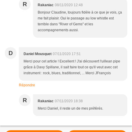
R
Rakaniac
08/11/2020 12:48
Bonjour Claudine, toujours fidèle à ce que je vois, ça
me fait plaisir. Oui le passage au low whistle est
terrible dans "River of Gems" et les
accompagnements aussi.
D
Daniel Mousquet
07/11/2020 17:51
Merci pour cet article ! Excellent ! J'ai découvert l'uillean pipe
grâce à Davy Spillane, il sait faire tout ce qu'il veut avec cet
instrument : rock, blues, traditionnel, ... Merci JFrançois
Répondre
R
Rakaniac
07/11/2020 18:38
Merci Daniel, il reste un de mes préférés.