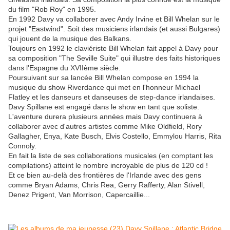
du film "Rob Roy" en 1995.
En 1992 Davy va collaborer avec Andy Irvine et Bill Whelan sur le
projet "Eastwind". Soit des musiciens irlandais (et aussi Bulgares)
qui jouent de la musique des Balkans.
Toujours en 1992 le claviériste Bill Whelan fait appel à Davy pour
sa composition "The Seville Suite" qui illustre des faits historiques
dans l'Espagne du XVIIème siècle.
Poursuivant sur sa lancée Bill Whelan compose en 1994 la
musique du show Riverdance qui met en l'honneur Michael
Flatley et les danseurs et danseuses de step-dance irlandaises.
Davy Spillane est engagé dans le show en tant que soliste.
L'aventure durera plusieurs années mais Davy continuera à
collaborer avec d'autres artistes comme Mike Oldfield, Rory
Gallagher, Enya, Kate Busch, Elvis Costello, Emmylou Harris, Rita
Connoly.
En fait la liste de ses collaborations musicales (en comptant les
compilations) atteint le nombre incroyable de plus de 120 cd !
Et ce bien au-delà des frontières de l'Irlande avec des gens
comme Bryan Adams, Chris Rea, Gerry Rafferty, Alan Stivell,
Denez Prigent, Van Morrison, Capercaillie...