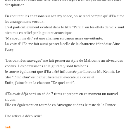
d'inspiration.
En écoutant les chansons sur son my space, on se rend compte qu' il'Ea aime
les arrangements vocaux.
C'est particulièrement évident dans le titre "Pareil" où les effets de voix sont
bien mis en relief par la guitare acoustique.
"Ma soeur me dit" est une chanson en canon assez envoûtante.
La voix d'il'Ea me fait aussi penser à celle de la chanteuse irlandaise Aine
Furey.
"Les contrées sauvages" me fait penser au style de Malicorne au niveau des
vocaux. Les percussions et la guitare y sont très bons.
Je trouve également que il'Ea a été influencée par Loreena Mc Kennit. Le
titre "Pimpidim" est particulièrement évocateur à ce sujet.
Enfin, j'aime bien la chanson "De quel coté".
il'Ea avait déjà sorti un cd de 7 titres et prépare en ce moment un nouvel
album.
Elle est également en tournée en Auvergne et dans le reste de la France.
Une artiste à découvrir !
link