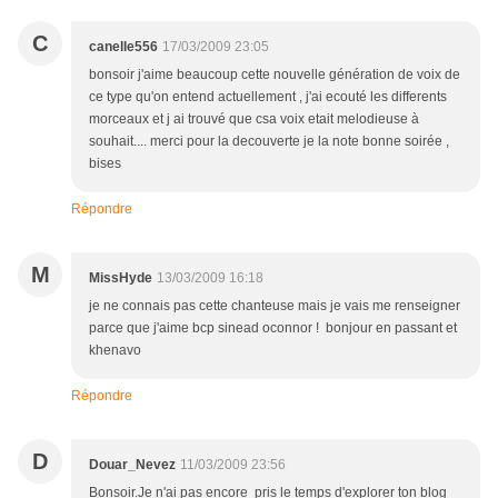
C
canelle556
17/03/2009 23:05
bonsoir j'aime beaucoup cette nouvelle génération de voix de
ce type qu'on entend actuellement , j'ai ecouté les differents
morceaux et j ai trouvé que csa voix etait melodieuse à
souhait.... merci pour la decouverte je la note bonne soirée ,
bises
Répondre
M
MissHyde
13/03/2009 16:18
je ne connais pas cette chanteuse mais je vais me renseigner
parce que j'aime bcp sinead oconnor ! bonjour en passant et
khenavo
Répondre
D
Douar_Nevez
11/03/2009 23:56
Bonsoir.Je n'ai pas encore pris le temps d'explorer ton blog