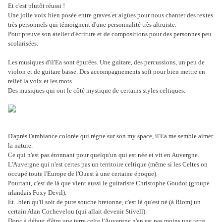
Et c'est plutôt réussi !
Une jolie voix bien posée entre graves et aigües pour nous chanter des textes
très personnels qui témoignent d'une personnalité très altruiste.
Pour preuve son atelier d'écriture et de compositions pour des personnes peu
scolarisées.
Les musiques d'il'Ea sont épurées. Une guitare, des percussions, un peu de
violon et de guitare basse. Des accompagnements soft pour bien mettre en
relief la voix et les mots.
Des musiques qui ont le côté mystique de certains styles celtiques.
D'après l'ambiance colorée qui règne sur son my space, il'Ea me semble aimer
la nature.
Ce qui n'est pas étonnant pour quelqu'un qui est née et vit en Auvergne.
L'Auvergne qui n'est certes pas un territoire celtique (même si les Celtes on
occupé toute l'Europe de l'Ouest à une certaine époque).
Pourtant, c'est de là que vient aussi le guitariste Christophe Goudot (groupe
irlandais Foxy Devil).
Et...bien qu'il soit de pure souche bretonne, c'est là qu'est né (à Riom) un
certain Alan Cochevelou (qui allait devenir Stivell).
Donc à défaut d'être une terre celte l'Auvergne n'en est pas moins une terre