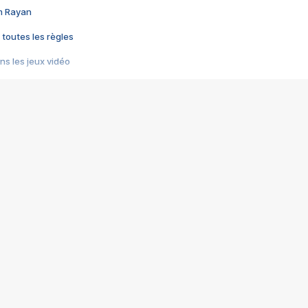
im Rayan
 toutes les règles
s les jeux vidéo
us choquant de Rockstar ? - Le scandale BULLY
e plus moche de Steam
du RÊVE tourne au CAUCHEMAR
pendant 8 heures
it… à tort
umiliés par un jeu vidéo
ire - Final Fantasy 8
ti un empire - Age of Empires
story DOFUS