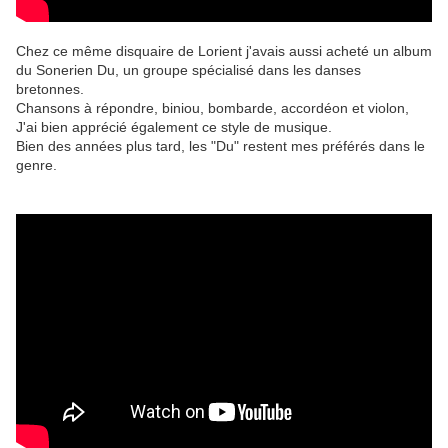
Chez ce même disquaire de Lorient j'avais aussi acheté un album
du Sonerien Du, un groupe spécialisé dans les danses
bretonnes.
Chansons à répondre, biniou, bombarde, accordéon et violon,
J'ai bien apprécié également ce style de musique.
Bien des années plus tard, les "Du" restent mes préférés dans le
genre.