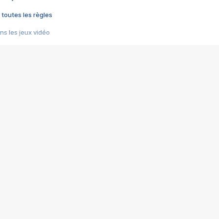
 toutes les règles
s les jeux vidéo
us choquant de Rockstar ? - Le scandale BULLY
e plus moche de Steam
du RÊVE tourne au CAUCHEMAR
pendant 8 heures
it… à tort
umiliés par un jeu vidéo
ire - Final Fantasy 8
ti un empire - Age of Empires
story DOFUS
tard, il crée l'un des pires jeux de tous les temps, MindsEye.