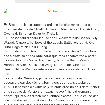
En Bretagne, les groupes ou artistes les plus marquants pour moi
furent en dehors de Stivell : Tri Yann, Gilles Servat, Dan Ar Braz,
Gwendal, Sonerien Du et An Triskell.
En Ecosse tout d'abord les Tannahill Weavers puis Ossian, Silly
Wizard, Capercaillie, Boys of the Lough, Battlefield Band, Old
Blind Dogs et bien sûr Runrig.
En Irlande ils sont très nombreux mais je ne citerai ( en dehors
des Chieftains et des Dubliners) que mes découvertes à partir
des années '80 c'est à dire Planxty, le Bothy Band, Moving
Hearts, Dervish, Stockton's Wing, De Dannan, Clannad.
Une multitude d'autres artistes étant venus s'ajouter au fil des
ans.
Les Tannahill Weavers, je me souviendrai toujours avoir
découvert leur deuxième album alors que j'étais étudiant en
1978. En session d'examens je m'étais gréé un petit détour chez
un disquaire de Verviers et j'avais trouvé "The old woman's
dance" qui m'avait directement enthousiasmé. Tant à cause des
voix que des instrumentaux et la présence de cette cornemuse
que je croyais jusqu'alors réservée aux pipe-bands.