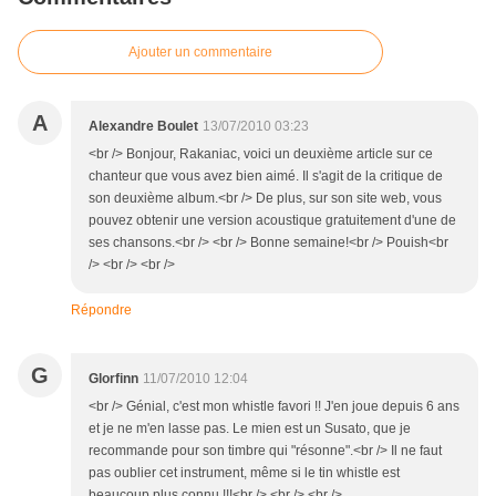
Ajouter un commentaire
A
Alexandre Boulet
13/07/2010 03:23
<br /> Bonjour, Rakaniac, voici un deuxième article sur ce
chanteur que vous avez bien aimé. Il s'agit de la critique de
son deuxième album.<br /> De plus, sur son site web, vous
pouvez obtenir une version acoustique gratuitement d'une de
ses chansons.<br /> <br /> Bonne semaine!<br /> Pouish<br
/> <br /> <br />
Répondre
G
Glorfinn
11/07/2010 12:04
<br /> Génial, c'est mon whistle favori !! J'en joue depuis 6 ans
et je ne m'en lasse pas. Le mien est un Susato, que je
recommande pour son timbre qui "résonne".<br /> Il ne faut
pas oublier cet instrument, même si le tin whistle est
beaucoup plus connu !!!<br /> <br /> <br />