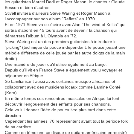
les guitaristes Marcel Dadi et Roger Mason, le chanteur Claude
Besson et bien d'autres.
Stivell invitera d'ailleurs Steve Waring et Roger Mason à
l'accompagner sur son album "Reflets" en 1970.
Et en 1971 Steve va co-écrire avec Alan "The wind of Keltia" qui
sortira d'abord en 45 tours avant de devenir la chanson qui
démarrera l'album à L'Olympia en '72.
Steve Waring est un des premiers guitaristes à introduire le
"picking" (technique du pouce indépendant, le pouce jouant une
mélodie différente de celle jouée par les autre doigts de la main
droite).
Une manière de jouer qu'il utilise également au banjo.
Depuis qu'il vit en France Steve a également voulu voyager et
séjourner en Afrique.
Se familiarisant aussi avec certaines musique africaines et
collaborant avec des musiciens locaux comme Lamine Conté
(Kora).
En même temps ses rencontres musicales en Afrique lui font
découvrir l'engouement des enfants pour ses chansons.
Cela va lui donner l'idée de poursuivre plus tard dans cette
direction.
Cependant les années '70 représentent avant tout la période folk
de sa carrière.
Comme en témoigne ce disque de guitare américaine enregistré