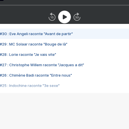
#30 : Eve Angeli raconte "Avant de partir"
#29 : MC Solaar raconte "Bouge de là"
28 : Lorie raconte "Je vais vite"
#27 : Christophe Willem raconte "Jacques a dit"
#26 : Chimène Badi raconte "Entre nous"
#25 : Indochine raconte "3e sexe"
#24 : Zaho raconte "C'est chelou"
#23 : Patrick Bruel raconte "Au café des délices"
#22 : Kyo raconte "Le chemin"
#21 : Nolwenn Leroy raconte "Cassé"