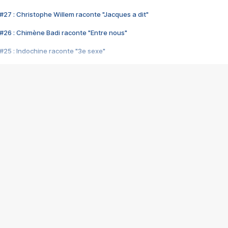
#27 : Christophe Willem raconte "Jacques a dit"
#26 : Chimène Badi raconte "Entre nous"
#25 : Indochine raconte "3e sexe"
#24 : Zaho raconte "C'est chelou"
#23 : Patrick Bruel raconte "Au café des délices"
#22 : Kyo raconte "Le chemin"
#21 : Nolwenn Leroy raconte "Cassé"
#20 : Patrick Hernandez raconte "Born to be alive"
#19 : Lorie raconte "Près de moi"
#18 : Michael Jones raconte "A nos actes manqués" (avec Jean-Jacque
#17 : Khaled raconte "Aïcha"
#16 : Corneille raconte "Parce qu'on vient de loin"