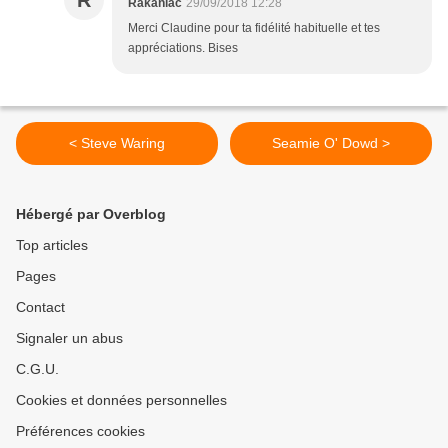
R
Rakaniac
29/09/2018 12:28
Merci Claudine pour ta fidélité habituelle et tes
appréciations. Bises
< Steve Waring
Seamie O' Dowd >
Hébergé par Overblog
Top articles
Pages
Contact
Signaler un abus
C.G.U.
Cookies et données personnelles
Préférences cookies