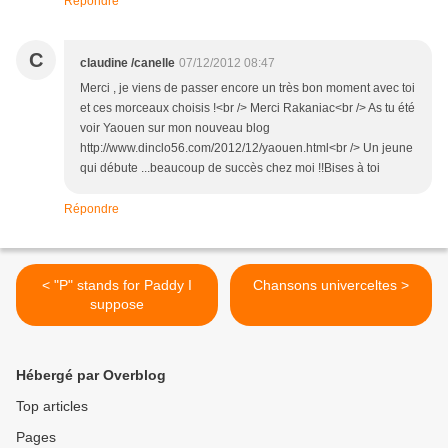
Répondre
C
claudine /canelle
07/12/2012 08:47
Merci , je viens de passer encore un très bon moment avec toi
et ces morceaux choisis !<br /> Merci Rakaniac<br /> As tu été
voir Yaouen sur mon nouveau blog
http://www.dinclo56.com/2012/12/yaouen.html<br /> Un jeune
qui débute ...beaucoup de succès chez moi !!Bises à toi
Répondre
< "P" stands for Paddy I
Chansons univerceltes >
suppose
Hébergé par Overblog
Top articles
Pages