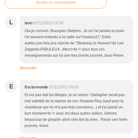
Ajouter un commentaire
L
laret
07/12/2012 10:36
Oui,je connais JKacques Stotzem...Je ne l'ai jamais vu,mais
l'ai souvent entendu à la radio sur"classics21".Entre
autres,une fois,une reprise de "Stearway to Heaven"de Led
Zeppelin:FABULEUX...Merci<br /> pour tous ces
renseignements sur lui.une tres bonne journée,Jean-Pierre.
Répondre
E
Esclarmonde
07/12/2012 09:03
Et oui pas mal les Belges, tu as raison ! Gallagher serait pas
mal satisfait de la reprise de son Shadow Play (sauf pour la
chanteuse qui ne m'a pas trop convaincu...) et j'ai passé un
bon moment<br /> avec les deux autres vidéos. Dehors
beaucoup de grisaille alors cela fait du bien.. Passe une belle
journée, bises