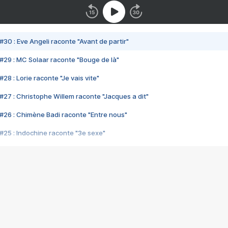
#30 : Eve Angeli raconte "Avant de partir"
#29 : MC Solaar raconte "Bouge de là"
28 : Lorie raconte "Je vais vite"
#27 : Christophe Willem raconte "Jacques a dit"
#26 : Chimène Badi raconte "Entre nous"
#25 : Indochine raconte "3e sexe"
#24 : Zaho raconte "C'est chelou"
#23 : Patrick Bruel raconte "Au café des délices"
#22 : Kyo raconte "Le chemin"
#21 : Nolwenn Leroy raconte "Cassé"
#20 : Patrick Hernandez raconte "Born to be alive"