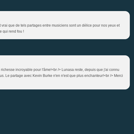
 vrai que de tels partages entre musiciens sont un délice pour nos yeux et
 qui rend fou !
ichesse incroyable pour l'âme!<br /> Lunasa reste, depuis que j'ai connu
plus. Le partage avec Kevin Burke n'en n'est que plus enchanteur!<br /> Merci