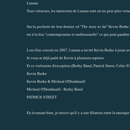
Lunasa
Tous virtuoses, les musiciens de Lunasa sont on ne peut plus versa
Sur la pochette de leur dernier cd "The story so far" Kevin Burke
est à la fois "comtemporaine et traditionnelle" ce qui peut paraître 
Lors d'un concert en 2007, Lunasa a invité Kevin Burke à jouer a
Je vous ai déjà parlé de Kevin à plusieurs reprises.
Et ce violoniste d'exception (Bothy Band, Patrick Street, Celtic F
Kevin Burke
Kevin Burke & Micheal O'Domhnaill
Micheal O'Domhnaill - Bothy Band
PATRICK STREET
En écoutant bien, je trouve qu'il y a une filiation entre la musiq