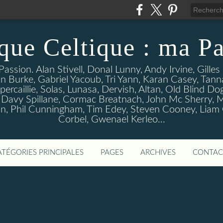
que Celtique : ma Pa
assion. Alan Stivell, Donal Lunny, Andy Irvine, Gille
n Burke, Gabriel Yacoub, Tri Yann, Karan Casey, Tann
percaillie, Solas, Lunasa, Dervish, Altan, Old Blind D
 Davy Spillane, Cormac Breatnach, John Mc Sherry, M
, Phil Cunningham, Tim Edey, Steven Cooney, Liam O' 
Corbel, Gwenael Kerleo...
ATÉGORIES PRINCIPALES
PAGES
ARCHIVES
CONTAC