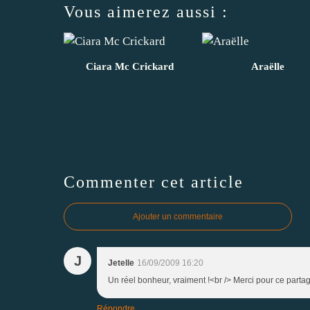
Vous aimerez aussi :
Ciara Mc Crickard
Araëlle
Commenter cet article
Ajouter un commentaire
J
Jetelle
16/09/2009 16:20
Un réel bonheur, vraiment !<br /> Merci pour ce partage
Répondre