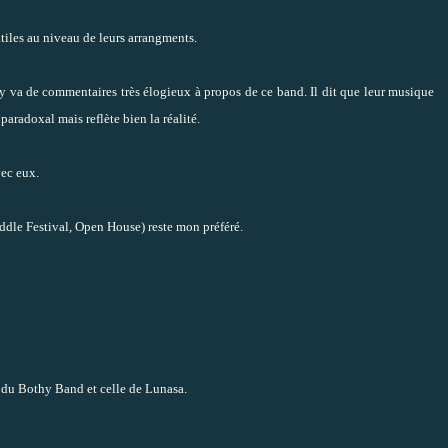
tiles au niveau de leurs arrangments.
 y va de commentaires très élogieux à propos de ce band. Il dit que leur musique
paradoxal mais reflète bien la réalité.
vec eux.
iddle Festival, Open House) reste mon préféré.
ue du Bothy Band et celle de Lunasa.