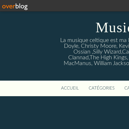
Musi
La musique celtique est ma P
Doyle, Christy Moore, Kevi
Ossian ,Silly Wizard,Ca
Clannad,The High Kings,
MacManus, William Jackson
ACCUEIL
CATÉGORIES
C