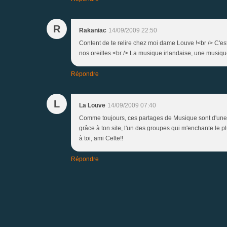
R
Rakaniac
14/09/2009 22:50
Content de te relire chez moi dame Louve !<br /> C'est
nos oreilles.<br /> La musique irlandaise, une musique
Répondre
L
La Louve
14/09/2009 07:40
Comme toujours, ces partages de Musique sont d'une r
grâce à ton site, l'un des groupes qui m'enchante le 
à toi, ami Celte!!
Répondre