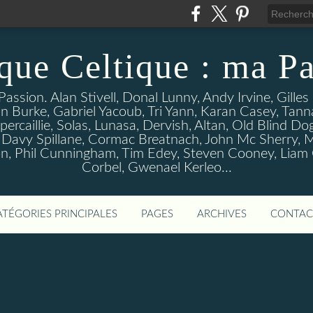
que Celtique : ma Pa
assion. Alan Stivell, Donal Lunny, Andy Irvine, Gille
n Burke, Gabriel Yacoub, Tri Yann, Karan Casey, Tann
percaillie, Solas, Lunasa, Dervish, Altan, Old Blind D
 Davy Spillane, Cormac Breatnach, John Mc Sherry, M
, Phil Cunningham, Tim Edey, Steven Cooney, Liam O' 
Corbel, Gwenael Kerleo...
ATÉGORIES PRINCIPALES
PAGES
ARCHIVES
CONTAC