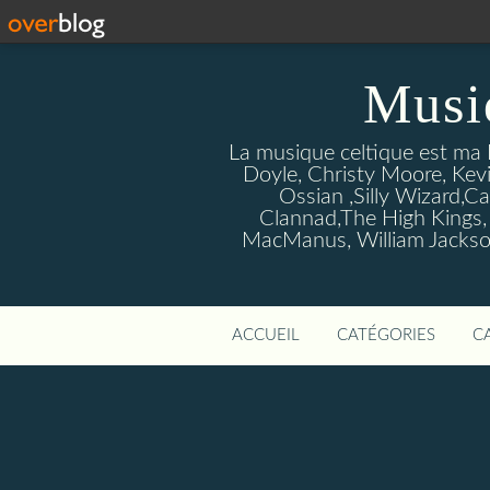
Musi
La musique celtique est ma P
Doyle, Christy Moore, Kevi
Ossian ,Silly Wizard,Ca
Clannad,The High Kings,
MacManus, William Jackson
ACCUEIL
CATÉGORIES
C