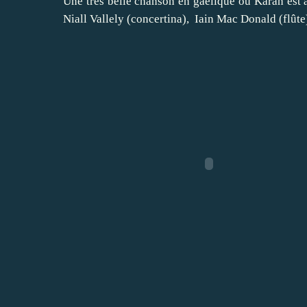
Une très belle chanson en gaélique où Karan est
Niall Vallely (concertina), Iain Mac Donald (flût