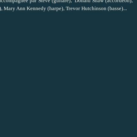
 accompagnée par Steve (guitare), Donald Shaw (accordéon),
e), Mary Ann Kennedy (harpe), Trevor Hutchinson (basse)...