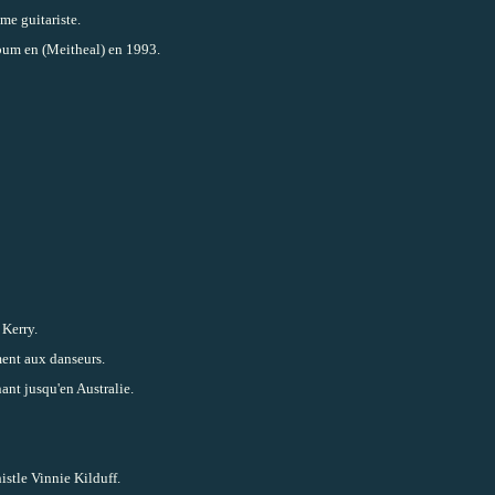
me guitariste.
bum en (Meitheal) en 1993.
 Kerry.
ent aux danseurs.
ant jusqu'en Australie.
istle Vinnie Kilduff.