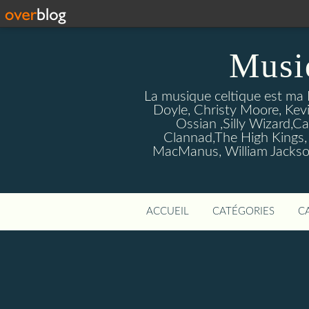
Musi
La musique celtique est ma P
Doyle, Christy Moore, Kevi
Ossian ,Silly Wizard,Ca
Clannad,The High Kings,
MacManus, William Jackson
ACCUEIL
CATÉGORIES
C