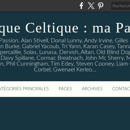
que Celtique : ma Pa
assion. Alan Stivell, Donal Lunny, Andy Irvine, Gille
n Burke, Gabriel Yacoub, Tri Yann, Karan Casey, Tann
percaillie, Solas, Lunasa, Dervish, Altan, Old Blind D
 Davy Spillane, Cormac Breatnach, John Mc Sherry, M
, Phil Cunningham, Tim Edey, Steven Cooney, Liam O' 
Corbel, Gwenael Kerleo...
ATÉGORIES PRINCIPALES
PAGES
ARCHIVES
CONTAC