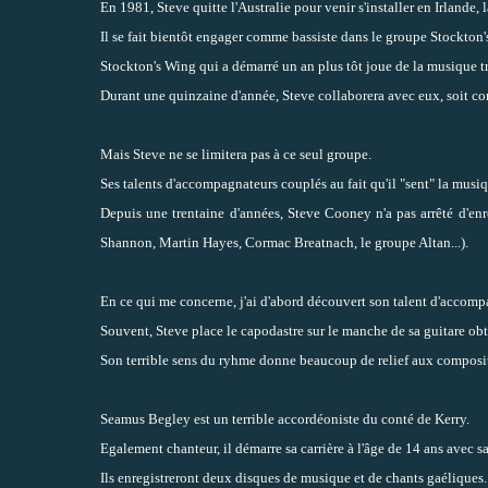
En 1981, Steve quitte l'Australie pour venir s'installer en Irlande, l
Il se fait bientôt engager comme bassiste dans le groupe Stockton
Stockton's Wing qui a démarré un an plus tôt joue de la musique t
Durant une quinzaine d'année, Steve collaborera avec eux, soit 
Mais Steve ne se limitera pas à ce seul groupe.
Ses talents d'accompagnateurs couplés au fait qu'il "sent" la musiqu
Depuis une trentaine d'années, Steve Cooney n'a pas arrêté d'enr
Shannon, Martin Hayes, Cormac Breatnach, le groupe Altan...).
En ce qui me concerne, j'ai d'abord découvert son talent d'accomp
Souvent, Steve place le capodastre sur le manche de sa guitare obt
Son terrible sens du ryhme donne beaucoup de relief aux composi
Seamus Begley est un terrible accordéoniste du conté de Kerry.
Egalement chanteur, il démarre sa carrière à l'âge de 14 ans avec sa
Ils enregistreront deux disques de musique et de chants gaéliques.