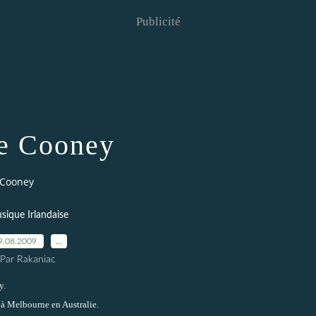
Publicité
e Cooney
 Cooney
sique Irlandaise
9.08.2009
…
Par Rakaniac
y.
 à Melbourne en Australie.