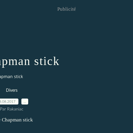
Publicité
pman stick
apman stick
Divers
8.08.2017
…
Par Rakaniac