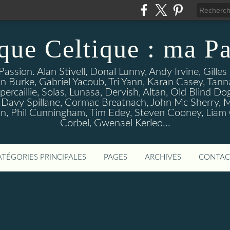
que Celtique : ma Pa
assion. Alan Stivell, Donal Lunny, Andy Irvine, Gille
n Burke, Gabriel Yacoub, Tri Yann, Karan Casey, Tann
percaillie, Solas, Lunasa, Dervish, Altan, Old Blind D
 Davy Spillane, Cormac Breatnach, John Mc Sherry, M
, Phil Cunningham, Tim Edey, Steven Cooney, Liam O' 
Corbel, Gwenael Kerleo...
ATÉGORIES PRINCIPALES
PAGES
ARCHIVES
CONTAC