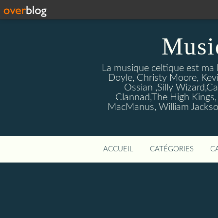
Musi
La musique celtique est ma P
Doyle, Christy Moore, Kevi
Ossian ,Silly Wizard,Ca
Clannad,The High Kings,
MacManus, William Jackson
ACCUEIL
CATÉGORIES
C