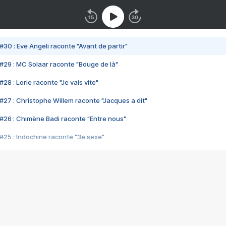
#30 : Eve Angeli raconte "Avant de partir"
#29 : MC Solaar raconte "Bouge de là"
28 : Lorie raconte "Je vais vite"
#27 : Christophe Willem raconte "Jacques a dit"
#26 : Chimène Badi raconte "Entre nous"
#25 : Indochine raconte "3e sexe"
#24 : Zaho raconte "C'est chelou"
#23 : Patrick Bruel raconte "Au café des délices"
#22 : Kyo raconte "Le chemin"
#21 : Nolwenn Leroy raconte "Cassé"