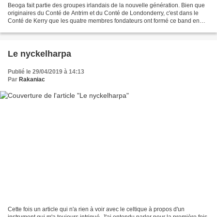
Beoga fait partie des groupes irlandais de la nouvelle génération. Bien que
originaires du Conté de Antrim et du Conté de Londonderry, c'est dans le
Conté de Kerry que les quatre membres fondateurs ont formé ce band en
2002. Damian McKee (accordéon),...
Le nyckelharpa
Publié le 29/04/2019 à 14:13
Par
Rakaniac
Cette fois un article qui n'a rien à voir avec le celtique à propos d'un
instrument qui m'a toujours intrigué. J'ai entendu parler pour la première fois