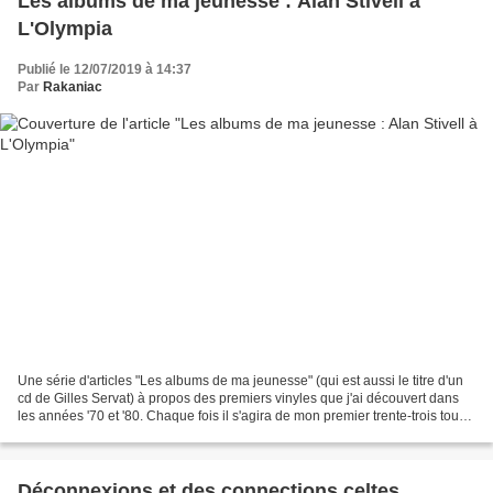
Les albums de ma jeunesse : Alan Stivell à
L'Olympia
Publié le 12/07/2019 à 14:37
Par
Rakaniac
Une série d'articles "Les albums de ma jeunesse" (qui est aussi le titre d'un
cd de Gilles Servat) à propos des premiers vinyles que j'ai découvert dans
les années '70 et '80. Chaque fois il s'agira de mon premier trente-trois tours
(pas toujours le premier...
Déconnexions et des connections celtes