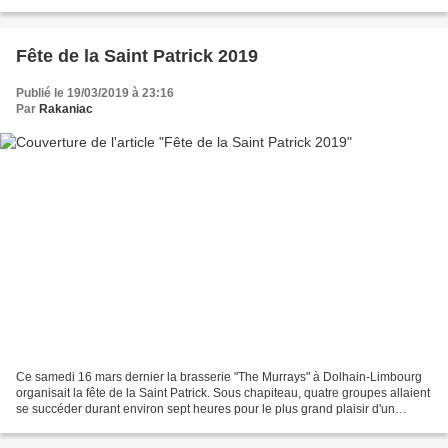
contre la cancer. Le 23/03...
Fête de la Saint Patrick 2019
Publié le 19/03/2019 à 23:16
Par
Rakaniac
Ce samedi 16 mars dernier la brasserie "The Murrays" à Dolhain-Limbourg
organisait la fête de la Saint Patrick. Sous chapiteau, quatre groupes allaient
se succéder durant environ sept heures pour le plus grand plaisir d'un
nombreux public regroupant des...