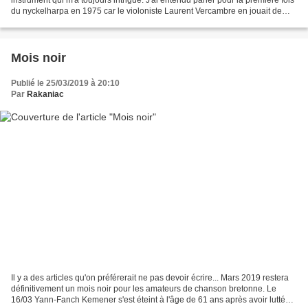
du nyckelharpa en 1975 car le violoniste Laurent Vercambre en jouait de
temps en temps au sein du...
Mois noir
Publié le 25/03/2019 à 20:10
Par
Rakaniac
Il y a des articles qu'on préférerait ne pas devoir écrire... Mars 2019 restera
définitivement un mois noir pour les amateurs de chanson bretonne. Le
16/03 Yann-Fanch Kemener s'est éteint à l'âge de 61 ans après avoir lutté