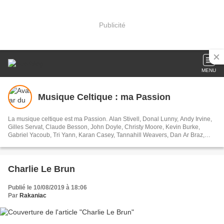
Publicité
MENU
Musique Celtique : ma Passion
La musique celtique est ma Passion. Alan Stivell, Donal Lunny, Andy Irvine,
Gilles Servat, Claude Besson, John Doyle, Christy Moore, Kevin Burke,
Gabriel Yacoub, Tri Yann, Karan Casey, Tannahill Weavers, Dan Ar Braz,
Ossian ,Silly Wizard,Capercaillie, Solas, Lunasa, Dervish, Altan, Old Blind
Dogs,Fairport Convention, Clannad,The High Kings, Davy Spillane, Cormac
Breatnach, John Mc Sherry, Michael Mc Goldrick, Tony MacManus, William
Jackson, Phil Cunningham, Tim Edey, Steven Cooney, Liam O' Flynn, Julie
Charlie Le Brun
Fowlis,Cécile Corbel, Gwenael Kerleo...
Publié le 10/08/2019 à 18:06
Par
Rakaniac