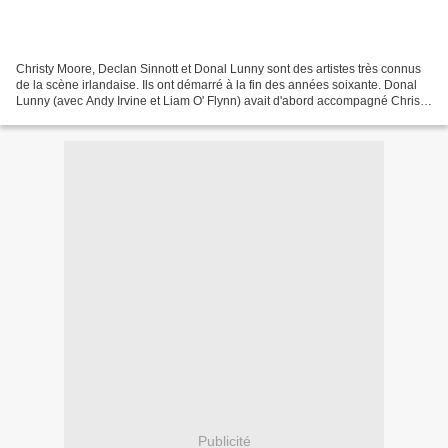
Christy Moore, Declan Sinnott et Donal Lunny sont des artistes très connus
de la scène irlandaise. Ils ont démarré à la fin des années soixante. Donal
Lunny (avec Andy Irvine et Liam O' Flynn) avait d'abord accompagné Christy
Moore à ses débuts dès les...
Publicité